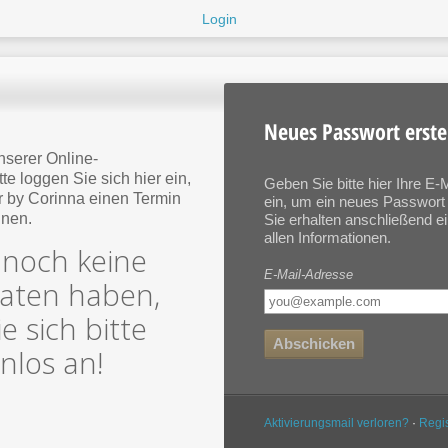
Login
Neues Passwort erste
serer Online-
te loggen Sie sich hier ein,
Geben Sie bitte hier Ihre E
ir by Corinna einen Termin
ein, um ein neues Passwort 
nnen.
Sie erhalten anschließend ei
allen Informationen.
 noch keine
E-Mail-Adresse
aten haben,
e sich bitte
Abschicken
nlos an!
Aktivierungsmail verloren?
·
Regis